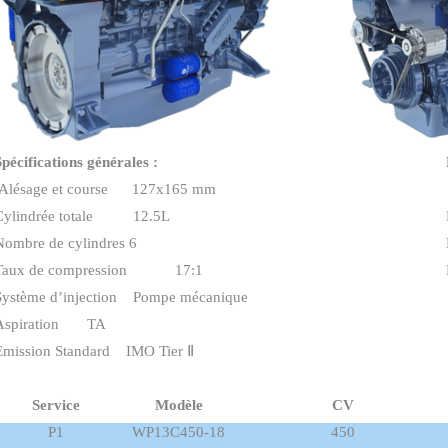
Spécifications générales :
Alésage et course 127x165 mm
Cylindrée totale 12.5L
Nombre de cylindres 6
Taux de compression 17:1
Système d’injection Pompe mécanique
Aspiration TA
Emission Standard IMO Tier Ⅱ
Service
Modèle
CV
P1
WP13C450-18
450