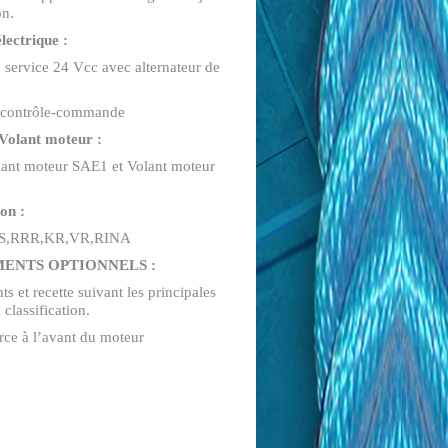
on.
lectrique :
 service 24 Vcc avec alternateur de
e contrôle-commande
 Volant moteur :
lant moteur SAE1 et Volant moteur
ion :
S,RRR,KR,VR,RINA
ENTS OPTIONNELS :
s et recette suivant les principales
 classification.
orce à l’avant du moteur