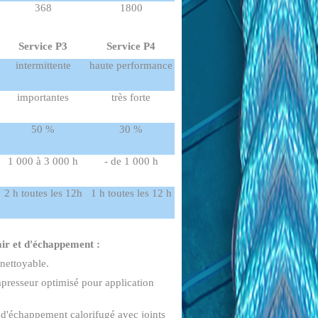
368
1800
Service P3
Service P4
intermittente
haute performance
importantes
très forte
50 %
30 %
1 000 à 3 000 h
- de 1 000 h
2 h toutes les 12h
1 h toutes les 12 h
air et d'échappement :
r nettoyable.
resseur optimisé pour application
 d'échappement calorifugé avec joints