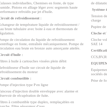
Culasses individuelles, Chemises en fonte, de type
de dilatati
humide. Pistons en alliage léger avec segments haute
Système é
performance refroidis par jet d'huile.
Tension de
Circuit de refroidissement :
charge
Echangeur de température liquide de refroidissement /
Pupitre d
eau brute tubulaire avec boite à eau et thermostats de
régulation.
Cloche et
Pompe de circulation du liquide de refroidissement
Cloche vo
centrifuge en fonte, entraînée mécaniquement. Pompe de
SAE 14
circulation eau brute en bronze auto amorçante attelée.
Certificat
Circuit d'huile :
CCS,BV,R
iltres à huile à cartouches vissées plein débit
EQUIPEM
Refroidisseur d'huile sur circuit de liquide de
Equipement
refroidissement du moteur
sociétés de
Circuit combustible :
Prise de f
Pompe d'injection type P en ligne
Faisceau d'injection double enveloppe avec alarme et
réservoir de récupération de fuite.
Filtres à combustible type duplex, remplaçables en
marche. Filtre séparateur d’eau.