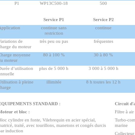
P1
WP13C500-18
500
Service P1
Service P2
Application
continue sans
continue
restriction
Variations de
très peu ou pas
fréquentes
charge du moteur
Charge moyenne
80 à 100 %
30 à 80 %
du moteur
Durée d’utilisation
plus de 5 000 h
3 000 à 5 000 h
annuelle
tilisation à pleine
illimitée
8 h toutes les 12 h
charge
EQUIPEMENTS STANDARD :
Circuit d'
Moteur et bloc :
Filtre à ai
Bloc cylindre en fonte, Vilebrequin en acier spécial,
Turbo-comp
matricé, traité, avec tourillons, manetons et congés durcis
marine
par induction
Collecteur