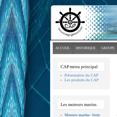
ACCUEIL
HISTORIQUE
GROUPE
CAP menu principal
Présentation du CAP
Les produits du CAP
Les moteurs marins
Moteurs marins- Serie