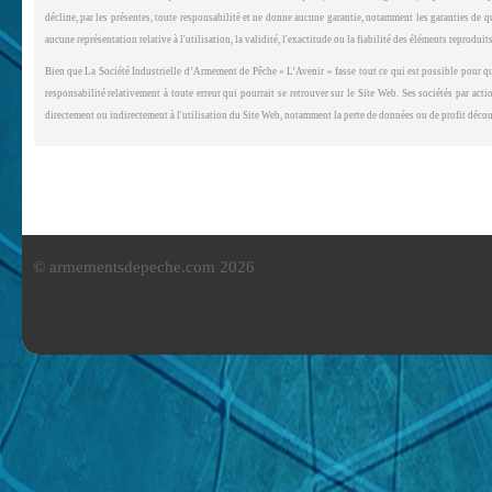
décline, par les présentes, toute responsabilité et ne donne aucune garantie, notamment les garanties de 
aucune représentation relative à l'utilisation, la validité, l'exactitude ou la fiabilité des éléments reprodui
Bien que La Société Industrielle d’Armement de Pêche « L’Avenir » fasse tout ce qui est possible pour qu
responsabilité relativement à toute erreur qui pourrait se retrouver sur le Site Web. Ses sociétés par ac
directement ou indirectement à l'utilisation du Site Web, notamment la perte de données ou de profit découl
© armementsdepeche.com 2026